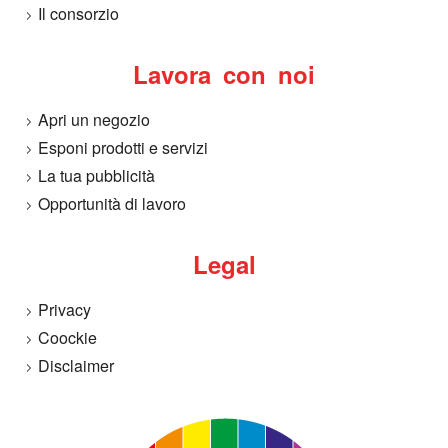
Il consorzio
A
Lavora con noi
r
Apri un negozio
c
Esponi prodotti e servizi
La tua pubblicità
o
Opportunità di lavoro
b
Legal
a
Privacy
l
Coockie
Disclaimer
e
n