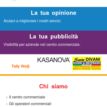
o
La tua opinione
m
Aiutaci a migliorare i nostri servizi.
m
e
La tua pubblicità
Visibilità per aziende nel centro commerciale.
r
c
Tally Weijl
i
a
Chi siamo
l
Il centro commerciale
e
Gli operatori commerciali