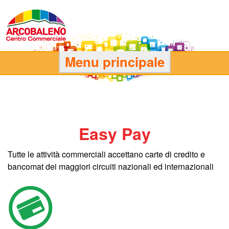
Salta
al
contenuto
principale
C
Menu principale
e
n
Easy Pay
t
Tutte le attività commerciali accettano carte di credito e
r
bancomat dei maggiori circuiti nazionali ed internazionali
o
C