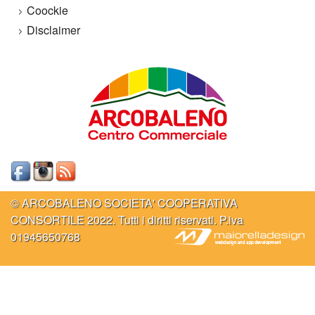
Coockie
Disclaimer
© ARCOBALENO SOCIETA' COOPERATIVA
CONSORTILE 2022. Tutti i diritti riservati. P.iva
01945650768