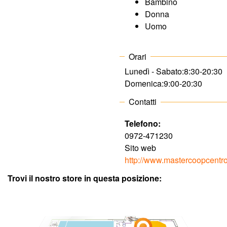
Bambino
Donna
A
Uomo
r
Orari
c
Lunedì - Sabato:
8:30-20:30
Domenica:
9:00-20:30
o
Contatti
b
Telefono:
0972-471230
a
Sito web
http://www.mastercoopcentro
l
Trovi il nostro store in questa posizione:
e
n