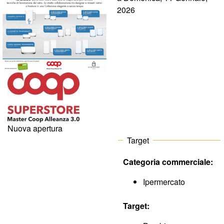
o
2026
m
m
e
r
c
Nuova apertura
Target
i
Categoria commerciale:
a
Ipermercato
l
Target:
e