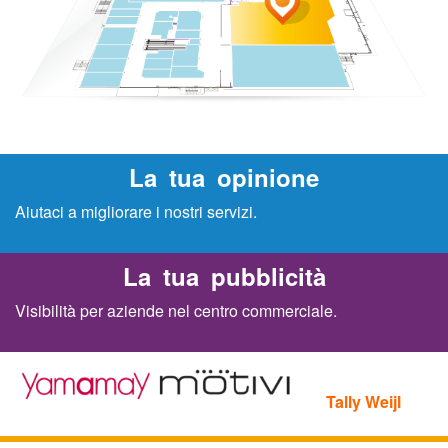
o
a
M
e
La tua opinione
l
Aiutaci a migliorare i nostri servizi.
f
La tua pubblicità
i
Visibilità per aziende nel centro commerciale.
Tally Weijl