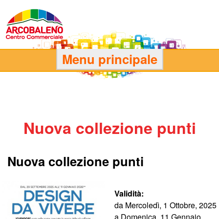
Salta
al
contenuto
principale
C
Menu principale
e
n
Nuova collezione punti
t
r
Nuova collezione punti
o
Validità:
C
da
Mercoledì, 1 Ottobre, 2025
a
Domenica, 11 Gennaio,