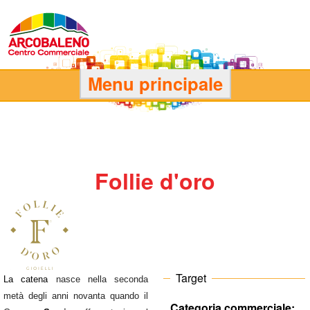
Salta
al
contenuto
principale
C
Menu principale
e
n
Follie d'oro
t
r
o
C
Target
La catena
nasce nella seconda
metà degli anni novanta quando il
Categoria commerciale: