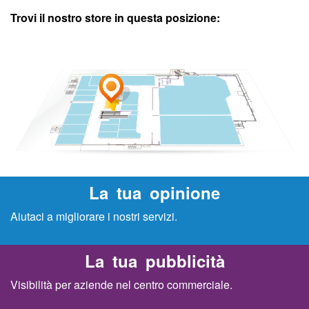
Trovi il nostro store in questa posizione:
A
r
c
o
b
a
La tua opinione
Aiutaci a migliorare i nostri servizi.
l
e
La tua pubblicità
Visibilità per aziende nel centro commerciale.
n