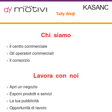
o
Tally Weijl
a
M
Chi siamo
e
Il centro commerciale
l
Gli operatori commerciali
Il consorzio
f
Lavora con noi
i
Apri un negozio
Esponi prodotti e servizi
La tua pubblicità
Opportunità di lavoro