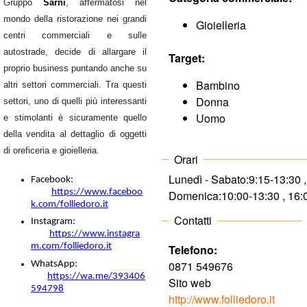
o
Gruppo
Sarni
, affermatosi nel
mondo della ristorazione nei grandi
Gioielleria
m
centri commerciali e sulle
autostrade, decide di allargare il
Target:
m
proprio business puntando anche su
Bambino
altri settori commerciali. Tra questi
e
Donna
settori, uno di quelli più interessanti
Uomo
e stimolanti è sicuramente quello
r
della vendita al dettaglio di oggetti
di oreficeria e gioielleria.
Orari
c
Lunedì - Sabato:
9:15-13:30 
Facebook:
https://www.faceboo
Domenica:
10:00-13:30 , 16
i
k.com/folliedoro.it
Contatti
Instagram:
a
https://www.instagra
m.com/folliedoro.it
Telefono:
l
0871 549676
WhatsApp:
https://wa.me/393406
Sito web
594798
e
http://www.folliedoro.it